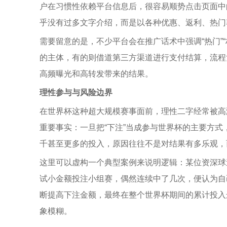
户在习惯性依赖平台信息后，很容易顺势点击页面中的
乎没有过多文字介绍，而是以各种优惠、返利、热门
需要留意的是，不少平台会在推广话术中强调“热门”
的主体，有的则借道第三方渠道进行支付结算，流程
高频曝光和高转发带来的结果。
理性参与与风险边界
在世界杯这种超大规模赛事面前，理性二字经常被高涨
重要事实：一旦把“下注”当成参与世界杯的主要方
千甚至更多的投入，原因往往不是对结果有多乐观，
这里可以虚构一个典型案例来说明逻辑：某位资深球
试小金额投注小组赛，偶然连续中了几次，便认为自己
断提高下注金额，最终在整个世界杯期间的累计投入
象模糊。