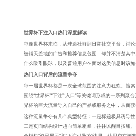
世界杯下注入口热门深度解读
每逢世界杯来临，从球迷社群到日常社交平台，讨论
被铺天盖地的广告和推荐信息包围，却并不清楚其中
什么吸引眼球，以及普通用户在面对这类信息时该如
热门入口背后的流量争夺
每一届世界杯都是一次全球范围的注意力狂欢。搜索
围绕“世界杯”“下注”“入口”等关键词形成的一系
界杯的巨大流量导入自己的产品或服务之中，从而获
这种流量争夺有几个典型特征：一是标题极具诱导性，
二是页面结构设计趋向简单粗暴，往往以醒目按钮、
会模糊“资讯展示”和“下注引导”的边界，让用户在