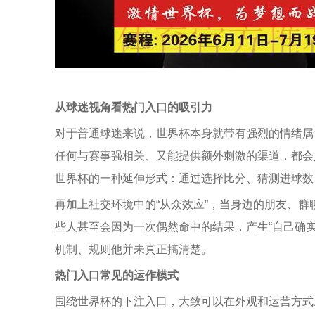
从球迷视角看热门入口的吸引力
对于普通球迷来说，世界杯本身就带有强烈的情绪属
任何与赛事强相关、又能提供额外刺激的渠道，都会
世界杯的一种延伸形式：通过选择比分、猜测进球数
再加上社交环境中的“从众效应”，当身边的朋友、
些人甚至会因为一次偶然命中的结果，产生“自己确
机制、规则他并未真正搞清楚。
热门入口常见的运作模式
围绕世界杯的下注入口，大致可以在外观和运营方式