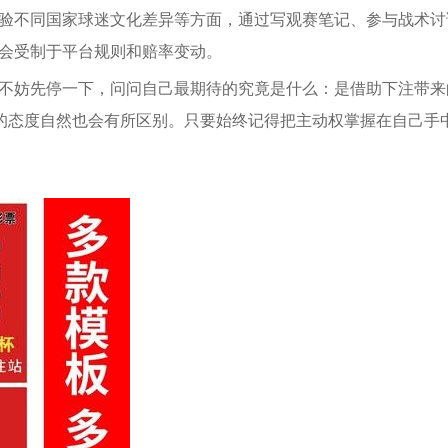
验不同国家球迷文化差异等方面，通过写观赛笔记、参与战术讨
会受制于平台规则和赔率变动。
不妨先停一下，问问自己最期待的究竟是什么：是借助下注带来
”的态度自然也会有所区别。只要始终记得把主动权掌握在自己手