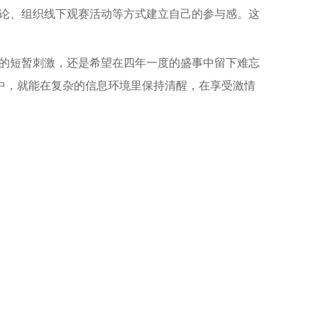
论、组织线下观赛活动等方式建立自己的参与感。这
的短暂刺激，还是希望在四年一度的盛事中留下难忘
中，就能在复杂的信息环境里保持清醒，在享受激情