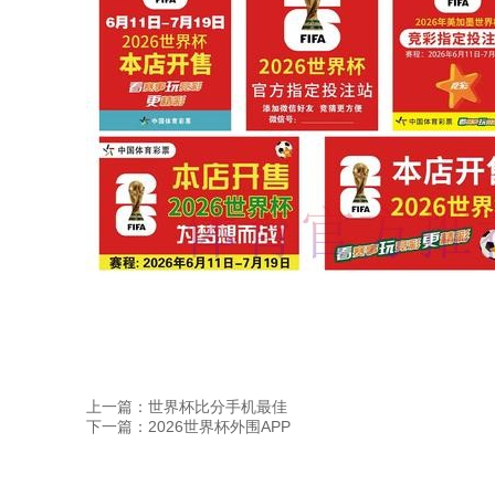
上一篇：世界杯比分手机最佳
下一篇：2026世界杯外围APP