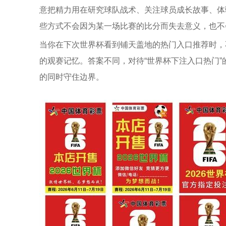
意把精力用在研究球队战术、关注球员成长故事、体
些方式不会因为某一场比赛的比分而失去意义，也不
当你在下次世界杯看到铺天盖地的热门入口推荐时，
的观赛记忆。答案不同，对待“世界杯下注入口热门
的同时守住边界。