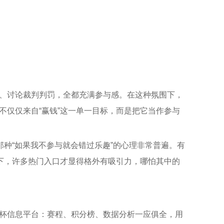
、讨论裁判判罚，全都充满参与感。在这种氛围下，
不仅仅来自“赢钱”这一单一目标，而是把它当作参与
种“如果我不参与就会错过乐趣”的心理非常普遍。有
下，许多热门入口才显得格外有吸引力，哪怕其中的
杯信息平台：赛程、积分榜、数据分析一应俱全，用