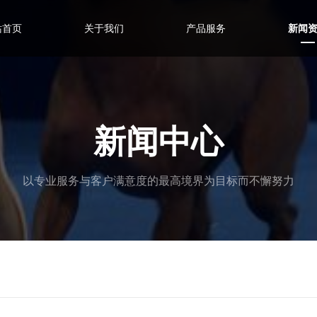
站首页
关于我们
产品服务
新闻
新闻中心
以专业服务与客户满意度的最高境界为目标而不懈努力