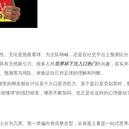
性。无论是熬夜看球、为主队呐喊，还是在社交平台上预测比分
具有天然吸引力。很多人对
世界杯下注入口热门
的兴趣，其实并
、预测黑马球队，来验证自己对足球的理解和判断。
群聊里的网友都在讨论某个入口是否给力、某个盘口是否划算时，那
实很懂球”的强烈错觉，继而不断加码。也正是在这样的心理驱动
上分为几类。第一类偏向资讯整合型，从表面上看是一站式世界