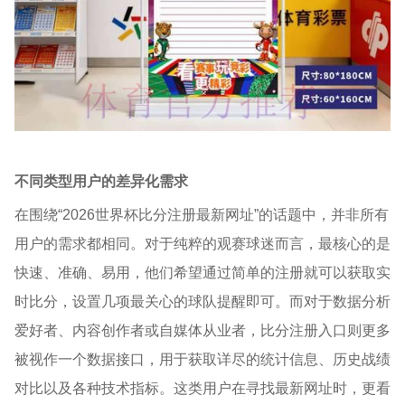
不同类型用户的差异化需求
在围绕“2026世界杯比分注册最新网址”的话题中，并非所有
用户的需求都相同。对于纯粹的观赛球迷而言，最核心的是
快速、准确、易用，他们希望通过简单的注册就可以获取实
时比分，设置几项最关心的球队提醒即可。而对于数据分析
爱好者、内容创作者或自媒体从业者，比分注册入口则更多
被视作一个数据接口，用于获取详尽的统计信息、历史战绩
对比以及各种技术指标。这类用户在寻找最新网址时，更看