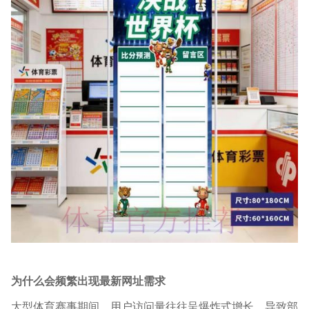
为什么会频繁出现最新网址需求
大型体育赛事期间，用户访问量往往呈爆炸式增长，导致部