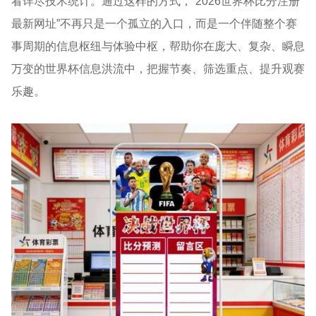
看详尽技术统计。通过这样的方式，“2026世界杯比分注册
最新网址”不再只是一个孤立的入口，而是一个伴随整个赛
事周期的信息枢纽与体验中枢，帮助你在庞大、复杂、瞬息
万变的世界杯信息洪流中，把握节奏、筛选重点、提升观赛
乐趣。