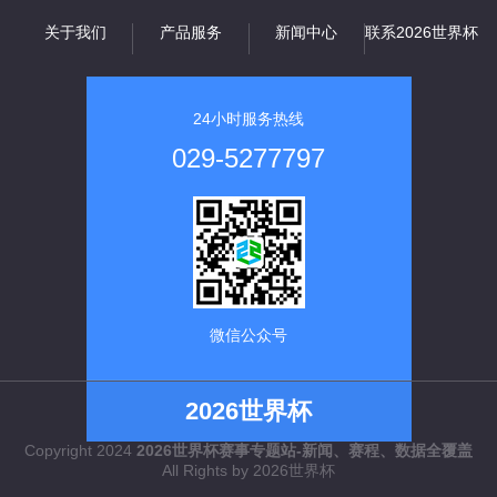
关于我们
产品服务
新闻中心
联系2026世界杯
24小时服务热线
029-5277797
微信公众号
2026世界杯
Copyright 2024
2026世界杯赛事专题站-新闻、赛程、数据全覆盖
All Rights by
2026世界杯