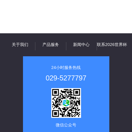
关于我们
产品服务
新闻中心
联系2026世界杯
24小时服务热线
029-5277797
微信公众号