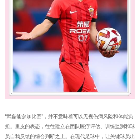
“武磊能参加比赛”，并不意味着可以无视伤病风险和体能负
担。里皮的表态，往往建立在团队医疗评估、训练监测和球
员自我反馈的综合判断之上。在现代足球中，让关键球员出