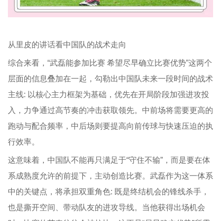
从里皮的讲话看中国队的战术走向
综合来看，“武磊能参加比赛 希望尽早确立比赛优势”这两个
层面的信息叠加在一起，勾勒出中国队未来一段时间的战术
主线: 以核心主力框架为基础，优先在开局阶段加强进攻投
入，力争通过高节奏的冲击获取领先。中前场将需要更高的
跑动与配合频率，中后场则要提高向前传球与快速压迫的执
行效率。
这意味着，中国队不能再只满足于“守住不输”，而是要在体
系成熟度允许的前提下，主动创造比赛。武磊作为这一体系
中的关键点，将承担双重角色: 既是终结机会的锋线杀手，
也是撕开空间、带动队友的进攻导线。当他获得出场机会