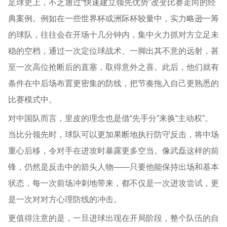
足球史上，不乏通过“快速建立领先优势”改变比赛走向的经
典案例。例如在一些世界杯或洲际杯较量中，实力略逊一筹
的球队，往往会在开场十几分钟内，集中火力抓对方立足未
稳的空档，通过一次定位球战术、一脚出其不意的远射，甚
至一次高位抢断后的直塞，取得意外之喜。此后，他们就有
条件在中后场布置更密集的防线，把节奏拖入自己更熟悉的
比赛模式中。
对中国队而言，里皮的理念也是借“先手分”来换“主动权”。
当比分领先时，球队可以更加果断地执行防守反击，将中场
重心后移，令对手在进攻时暴露更多空当。像武磊这样的前
锋，仍然是反击中的箭头人物——只要他能保持出场和基本
状态，每一次前场冲刺地带来，都不仅是一次进攻尝试，更
是一次对对方心理防线的冲击。
更值得注意的是，一旦进球出现在开局阶段，整个队伍的自