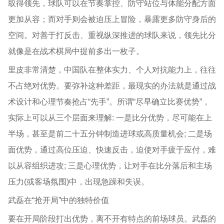
取得领先，球队可以在节奏掌控、防守站位与体能分配方面
更加从容；而对手则会被迫压上冒险，暴露更多防守身后的
空间。对善于打反击、重视纵深推进的球队来说，领先比分
就像是在战术棋局中提前多出一枚子。
里皮非常清楚，中国队在整体实力、个人对抗能力上，往往
不占绝对优势。要弥补这种差距，最现实的办法就是通过战
术设计和心理节奏抢占“先手”。所谓“尽早确立比赛优势”，
实际上可以从三个层面来理解: 一是比分优势，尽可能在上
半场，甚至是前二十五分钟制造进球或高质量机会; 二是场
面优势，通过高位压迫、快速反击，迫使对手疲于应付，难
以从容组织进攻; 三是心理优势，让对手在比分落后和主场
压力(或客场氛围)中，出现急躁和失误。
武磊在“抢开局”中的独特价值
要在开局阶段打出优势，离不开有特点的前场球员。武磊的