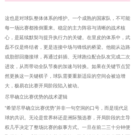
这也是对球队整体体系的维护。一个成熟的国家队，不可能
每一场比赛都推倒重来。稳定的主力阵容与清晰的战术核
心，是延续默契与提升执行力的关键。在里皮的体系中，武
磊不仅是终结者，更是连接中场与锋线的桥梁。他能从边路
或肋部回撤接球，再通过斜插、无球跑位配合队友完成二次
进攻，从而带动全队节奏的加速与转换。如果在关键节点贸
然更换这一关键棋子，球队需要重新适应的空间会被迫增
大，极易在比赛开局阶段陷入被动。
尽早确立比赛优势的战术逻辑
“希望尽早确立比赛优势”并非一句空洞的口号，而是现代足
球的共识。无论是世界杯还是洲际预选赛，开局阶段的主导
权几乎决定了整场比赛的叙事方式。一旦在前二三十分钟便