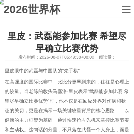
你当前位置：
首页
>
新闻中心
里皮：武磊能参加比赛 希望尽
早确立比赛优势
发布时间：2026-08-07T05:49:38+08:00 阅读量：
里皮眼中的武磊与中国队的“先手棋”
在高强度的国际比赛中，比比分更早到来的，往往是心理上
的较量。当老练的教头马塞洛·里皮表示“武磊能参加比赛 希
望尽早确立比赛优势”时，他不仅是在回应外界对伤病和状
态的关切，更是在揭示一场关键较量背后的核心思路——以
健康的主力框架为基础，通过快速抢占先机来掌控比赛节奏
和主动权。这句话的分量，不只落在武磊一个人身上，而是